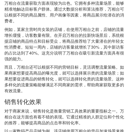
万相台在流量获取方面表现较为出色。它拥有多种流量场景，能够
精准地触达目标客户群体。通过大数据分析和算法推荐，万相台可
以根据不同的商品属性、用户画像等因素，将商品展示给潜在的消
费者。
例如，某家主营时尚女装的店铺，在使用万相台之前，店铺的流量
增长缓慢，访客数量有限。在开启万相台的拉新快场景后，系统根
据店铺的商品特点和目标受众，将商品推荐给了大量潜在的年轻女
性消费者。短短一周内，店铺的访客量就增长了30%，其中新访客
的占比达到了40%。这充分说明了万相台在吸引新流量方面具有很
强的能力。
而且，万相台还可以根据不同的营销目标，灵活调整流量策略。如
果商家想要提高商品的曝光度，就可以选择展示类的流量场景；如
果想要促进商品的销售转化，就可以选择转化类的流量场景。这种
多样化的流量策略能够满足不同商家的需求，帮助商家获取更多的
有效流量。
销售转化效果
对于商家来说，销售转化是衡量营销工具效果的重要指标之一。万
相台在这方面也有着不错的表现。它通过精准的人群定位和个性化
的推荐，能够提高商品的点击率和转化率。
以一家数码产品店铺为例，该店铺使用万相台的货品加速场景来推