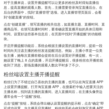
对于主播来说，设置开播提醒可以让更多的粉丝及时得知直播信
息，提高直播的观看人数。首先，主播需要登录淘宝直播后台。在
后台的界面中，找到“直播管理”选项。进入直播管理页面后，会看
到“创建直播”的按钮。
点击“创建直播”，填写直播的相关信息，如直播主题、直播时间、直
播商品等。在填写直播时间时，要准确设置直播开始的具体日期和
时间。设置好这些基本信息后，在页面中找到“开播提醒”的功能模
块。
开启开播提醒功能后，系统会根据主播设置的直播时间，提前一段
时间向关注该主播的粉丝发送提醒消息。例如，主播小李是一位美
妆主播，她每次直播前都会提前在后台设置好开播提醒。有一次，
她设置了晚上 8 点的直播，开启开播提醒后，很多粉丝在开播前就
收到了消息，那场直播的观看人数比平时多了不少。
粉丝端设置主播开播提醒
粉丝们为了不错过自己喜欢的主播的直播，也可以在淘宝直播 APP
上设置开播提醒。打开淘宝直播 APP，在搜索栏中输入想要关注的
主播名称，找到该主播的直播间。进入直播间后，在主播头像旁边
通常会有一个“提醒”按钮。
点击“提醒”按钮，系统会弹出确认设置提醒的提示框，点击“确定”即
可成功设置。当主播开启直播时，粉丝的手机会收到淘宝直播 APP