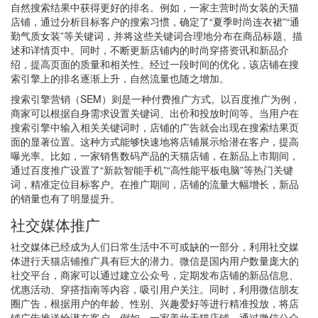
自然搜索结果中获得更好的排名。例如，一家主营时尚女装的天猫
店铺，通过分析目标客户的搜索习惯，确定了“夏季时尚连衣裙”“通
勤气质女装”等关键词，并将这些关键词合理地分布在商品标题、描
述和详情页中。同时，不断更新店铺内的时尚穿搭资讯和新品介
绍，提高页面的质量和相关性。经过一段时间的优化，该店铺在搜
索引擎上的排名逐渐上升，自然流量也随之增加。
搜索引擎营销（SEM）则是一种付费推广方式。以百度推广为例，
商家可以根据自身需求设置关键词、出价和投放时间等。当用户在
搜索引擎中输入相关关键词时，店铺的广告就会出现在搜索结果页
面的显著位置。这种方式能够快速地将店铺展示给潜在客户，提高
曝光率。比如，一家销售数码产品的天猫店铺，在新品上市期间，
通过百度推广设置了“新款智能手机”“高性能平板电脑”等热门关键
词，精准定位目标客户。在推广期间，店铺的流量大幅增长，新品
的销量也有了明显提升。
社交媒体推广
社交媒体已经成为人们日常生活中不可或缺的一部分，利用社交媒
体进行天猫店铺推广具有巨大的潜力。微信是国内用户数量庞大的
社交平台，商家可以通过建立公众号，定期发布店铺的新品信息、
优惠活动、穿搭指南等内容，吸引用户关注。同时，利用微信朋友
圈广告，根据用户的年龄、性别、兴趣爱好等进行精准投放，将店
铺广告推送给潜在客户。例如，一家美妆天猫店铺，通过微信公众