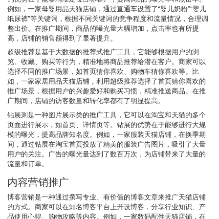
例如，一家母婴用品天猫店铺，通过直通车设置了“婴儿奶粉”“婴儿
纸尿裤”等关键词，根据不同关键词的竞争程度和流量情况，合理调
整出价。在推广期间，商品的曝光量大幅增加，点击率也有所提
高，店铺的销售额得到了显著提升。
超级推荐是基于大数据的推荐式推广工具，它能够根据用户的浏
览、收藏、购买等行为，精准地将商品推荐给潜在客户。商家可以
选择不同的推广场景，如首页猜你喜欢、购物车猜你喜欢等。比
如，一家家居用品天猫店铺，利用超级推荐选择了首页猜你喜欢的
推广场景，根据用户的兴趣爱好和购买习惯，精准推送商品。在推
广期间，店铺的访客数量和转化率都有了明显提高。
钻展则是一种图片展示类的推广工具，它可以在淘宝和天猫的多个
页面进行展示，如首页、详情页等。钻展的优势在于能够进行大规
模的曝光，提高品牌知名度。例如，一家服装天猫店铺，在换季期
间，通过钻展在淘宝首页投放了精美的服装广告图片，吸引了大量
用户的关注。广告的曝光量达到了数百万次，为店铺带来了大量的
流量和订单。
内容营销推广
博客营销是一种通过撰写专业、有价值的博客文章来推广天猫店铺
的方式。商家可以在知名博客平台上开设博客，分享行业知识、产
品使用心得、购物攻略等内容。例如，一家数码配件天猫店铺，在