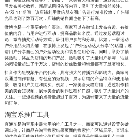
号发布美妆教程、新品试用报告等内容，吸引了大量粉丝关注。
在“双 11”期间，该店铺利用微信朋友圈广告进行精准投放，广告曝
光量达到了数百万次，店铺的销售额也创下了新高。
微博也是一个重要的推广渠道。商家可以在微博上发布有趣、有价
值的内容，与用户进行互动，提高品牌知名度。通过发起话题讨
论、举办抽奖活动等方式，吸引用户参与和分享。比如，一家运动
户外用品天猫店铺，在微博上发起了“户外运动达人分享”的话题，邀
请用户分享自己的户外运动经历和装备使用心得。同时，举办了抽
奖活动，奖品为店铺的热门产品。活动吸引了大量用户参与，话题
的阅读量超过了千万次，店铺的粉丝数量和销量都有了显著增长。
抖音作为短视频平台的代表，具有强大的传播力和影响力。商家可
以通过制作有趣、有创意的短视频，展示店铺的产品特点和使用场
景，吸引用户关注和购买。例如，一家美食天猫店铺，通过制作精
美的美食短视频，展示美食的制作过程和口感，吸引了大量用户的
关注。一些短视频的点赞量超过了百万，为店铺带来了大量的流量
和订单。
淘宝系推广工具
直通车是淘宝系中最常用的推广工具之一。商家可以通过设置关键
词出价，让商品在淘宝搜索结果页面的搜索推广区域展示。直通车
的优势在于能够精准定位目标客户，提高商品的曝光率和点击率。